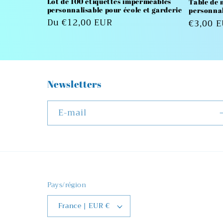
Lot de 100 étiquettes imperméables
Table de 
personnalisable pour école et garderie
personnal
n
Prix
Du €12,00 EUR
Prix
€3,00 
habituel
habitue
:
Newsletters
E-mail
Pays/région
France | EUR €