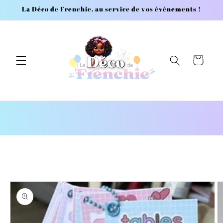
et
La Déco de Frenchie, au service de vos événements !
passer
au
contenu
Panier
Passer aux
informations
produits