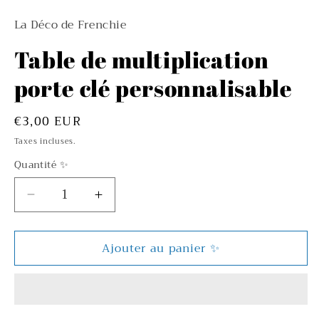
La Déco de Frenchie
Table de multiplication
porte clé personnalisable
Prix
€3,00 EUR
habituel
Taxes incluses.
Quantité ✨
Réduire
Augmenter
la
la
quantité
quantité
Ajouter au panier ✨️
de
de
Table
Table
de
de
multiplication
multiplication
porte
porte