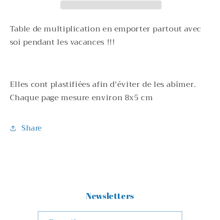
clé
clé
personnalisable
personnalisable
Table de multiplication en emporter partout avec
soi pendant les vacances !!!
Elles cont plastifiées afin d'éviter de les abîmer.
Chaque page mesure environ 8x5 cm
Share
Newsletters