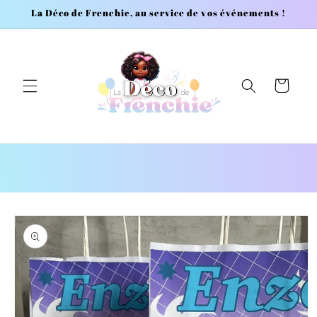
et
La Déco de Frenchie, au service de vos événements !
passer
au
contenu
Panier
Passer aux
informations
produits