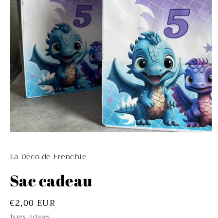
Ouvrir
le
média
La Déco de Frenchie
1
dans
une
Sac cadeau
fenêtre
modale
Prix
€2,00 EUR
habituel
Taxes incluses.