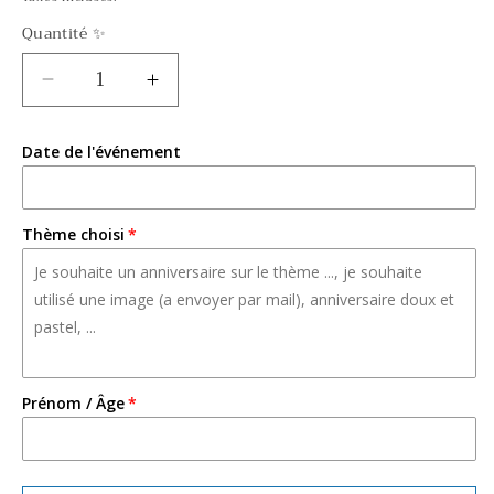
Quantité ✨
Réduire
Augmenter
la
la
quantité
quantité
Date de l'événement
de
de
Sac
Sac
cadeau
cadeau
Thème choisi
Prénom / Âge