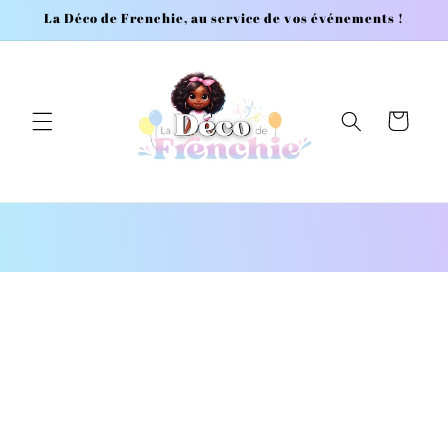
et
La Déco de Frenchie, au service de vos événements !
passer
au
contenu
Panier
Passer aux
informations
produits