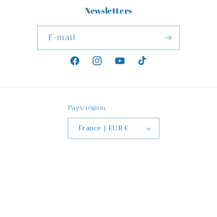
Newsletters
E-mail
Facebook
Instagram
YouTube
TikTok
Pays/région
France | EUR €
Moyens
de
paiement
© 2026,
La Déco de Frenchie
Commerce électronique propulsé par
Shopify
Politique de remboursement