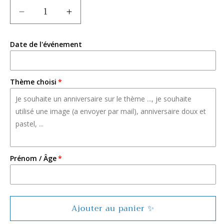
Réduire
Augmenter
la
la
quantité
quantité
Date de l'événement
de
de
Calendrier
Calendrier
de
de
l&#39;avent
l&#39;avent
Thème choisi
personnalisable
personnalisable
Prénom / Âge
Ajouter au panier ✨️