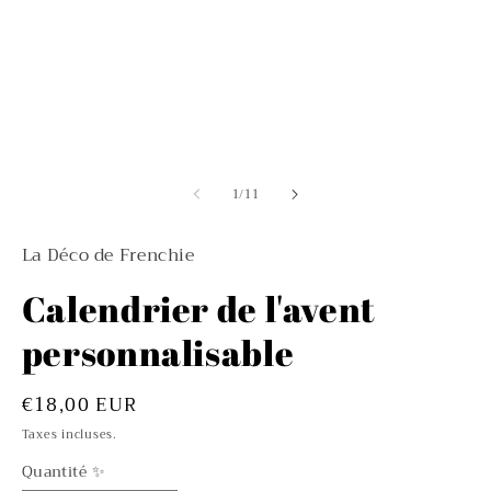
le
le
média
m
1
2
dans
d
une
u
fenêtre
fe
modale
m
de
1
/
11
La Déco de Frenchie
Calendrier de l'avent
personnalisable
Prix
€18,00 EUR
habituel
Taxes incluses.
Quantité ✨